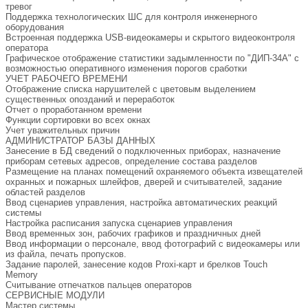
тревог
Поддержка технологических ШС для контроля инженерного
оборудования
Встроенная поддержка USB-видеокамеры и скрытого видеоконтроля
оператора
Графическое отображение статистики задымленности по "ДИП-34А" с
возможностью оперативного изменения порогов сработки
УЧЕТ РАБОЧЕГО ВРЕМЕНИ
Отображение списка нарушителей с цветовым выделением
существенных опозданий и переработок
Отчет о проработанном времени
Функции сортировки во всех окнах
Учет уважительных причин
АДМИНИСТРАТОР БАЗЫ ДАННЫХ
Занесение в БД сведений о подключенных приборах, назначение
приборам сетевых адресов, определение состава разделов
Размещение на планах помещений охраняемого объекта извещателей
охранных и пожарных шлейфов, дверей и считывателей, задание
областей разделов
Ввод сценариев управления, настройка автоматических реакций
системы
Настройка расписания запуска сценариев управления
Ввод временных зон, рабочих графиков и праздничных дней
Ввод информации о персонале, ввод фотографий с видеокамеры или
из файла, печать пропусков.
Задание паролей, занесение кодов Proxi-карт и брелков Touch
Memory
Считывание отпечатков пальцев операторов
СЕРВИСНЫЕ МОДУЛИ
Мастер системы