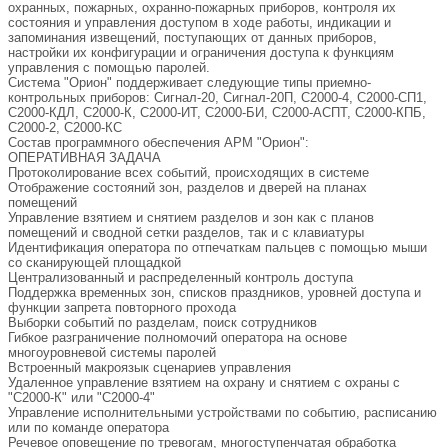
охранных, пожарных, охранно-пожарных приборов, контроля их
состояния и управления доступом в ходе работы, индикации и
запоминания извещений, поступающих от данных приборов,
настройки их конфигурации и ограничения доступа к функциям
управления с помощью паролей.
Система "Орион" поддерживает следующие типы приемно-
контрольных приборов: Сигнал-20, Сигнал-20П, С2000-4, С2000-СП1,
С2000-КДЛ, С2000-К, С2000-ИТ, С2000-БИ, С2000-АСПТ, С2000-КПБ,
С2000-2, С2000-КС
Состав программного обеспечения АРМ "Орион":
ОПЕРАТИВНАЯ ЗАДАЧА
Протоколирование всех событий, происходящих в системе
Отображение состояний зон, разделов и дверей на планах
помещений
Управление взятием и снятием разделов и зон как с планов
помещений и сводной сетки разделов, так и с клавиатуры
Идентификация оператора по отпечаткам пальцев с помощью мыши
со сканирующей площадкой
Централизованный и распределенный контроль доступа
Поддержка временных зон, списков праздников, уровней доступа и
функции запрета повторного прохода
Выборки событий по разделам, поиск сотрудников
Гибкое разграничение полномочий оператора на основе
многоуровневой системы паролей
Встроенный макроязык сценариев управления
Удаленное управление взятием на охрану и снятием с охраны с
"С2000-К" или "С2000-4"
Управление исполнительными устройствами по событию, расписанию
или по команде оператора
Речевое оповещение по тревогам, многоступенчатая обработка