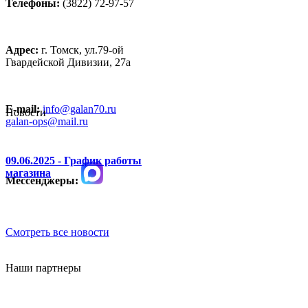
Телефоны:
(3822) 72-97-57
Адрес:
г. Томск, ул.79-ой
Гвардейской Дивизии, 27а
E-mail:
info@galan70.ru
Новости
galan-ops@mail.ru
09.06.2025 - График работы
магазина
Мессенджеры:
Смотреть все новости
Наши партнеры