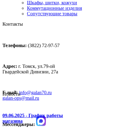
Шкафы, щитки, кожухи
Коммутационные изделия
Сопутствующие товары
Контакты
Телефоны:
(3822) 72-97-57
Адрес:
г. Томск, ул.79-ой
Гвардейской Дивизии, 27а
E-mail:
info@galan70.ru
Новости
galan-ops@mail.ru
09.06.2025 - График работы
магазина
Мессенджеры: