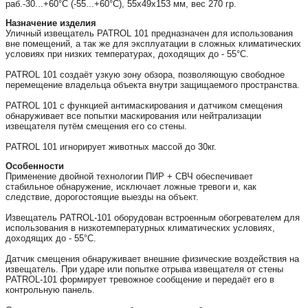
раб.-30...+60°С (-55...+60°С), 55х49х153 мм, вес 270 гр.
Назначение изделия
Уличный извещатель PATROL 101 предназначен для использования
вне помещений, а так же для эксплуатации в сложных климатических
условиях при низких температурах, доходящих до - 55°С.
PATROL 101 создаёт узкую зону обзора, позволяющую свободное
перемещение владельца объекта внутри защищаемого пространства.
PATROL 101 с функцией антимаскирования и датчиком смещения
обнаруживает все попытки маскирования или нейтрализации
извещателя путём смещения его со стены.
PATROL 101 игнорирует животных массой до 30кг.
Особенности
Применение двойной технологии ПИР + СВЧ обеспечивает
стабильное обнаружение, исключает ложные тревоги и, как
следствие, дорогостоящие выезды на объект.
Извещатель PATROL-101 оборудован встроенным обогревателем для
использования в низкотемпературных климатических условиях,
доходящих до - 55°С.
Датчик смещения обнаруживает внешние физические воздействия на
извещатель. При ударе или попытке отрыва извещателя от стены
PATROL-101 формирует тревожное сообщение и передаёт его в
контрольную панель.