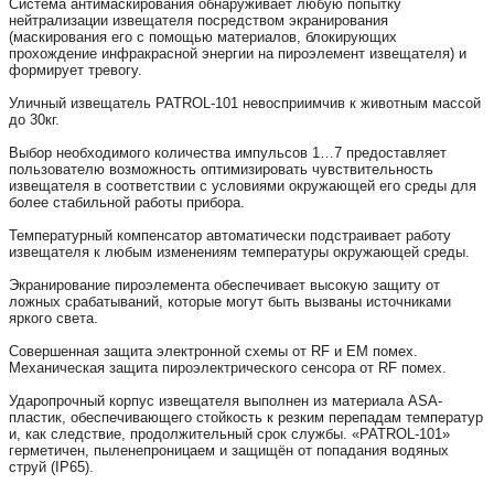
Система антимаскирования обнаруживает любую попытку
нейтрализации извещателя посредством экранирования
(маскирования его с помощью материалов, блокирующих
прохождение инфракрасной энергии на пироэлемент извещателя) и
формирует тревогу.
Уличный извещатель PATROL-101 невосприимчив к животным массой
до 30кг.
Выбор необходимого количества импульсов 1…7 предоставляет
пользователю возможность оптимизировать чувствительность
извещателя в соответствии с условиями окружающей его среды для
более стабильной работы прибора.
Температурный компенсатор автоматически подстраивает работу
извещателя к любым изменениям температуры окружающей среды.
Экранирование пироэлемента обеспечивает высокую защиту от
ложных срабатываний, которые могут быть вызваны источниками
яркого света.
Совершенная защита электронной схемы от RF и EM помех.
Механическая защита пироэлектрического сенсора от RF помех.
Ударопрочный корпус извещателя выполнен из материала ASA-
пластик, обеспечивающего стойкость к резким перепадам температур
и, как следствие, продолжительный срок службы. «PATROL-101»
герметичен, пыленепроницаем и защищён от попадания водяных
струй (IP65).